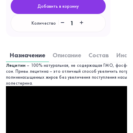
Добавить в корзину
1
Количество
Назначение
Описание
Состав
Инст
Лецитин
– 100% натуральная, не содержащая ГМО, фосфол
сои. Прием лецитина – это отличный способ увеличить потре
полиненасыщенных жиров без увеличения поступления насыще
холестерина.